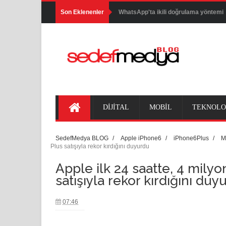
Son Eklenenler
WhatsApp'ta ikili doğrulama yöntemi
YouTube'da internetsiz video izleme 
İnstagram'da bir yeni özellik daha
WhatsApp'ta bir yeni özellik daha
WhatsApp'ta şifre dönemi başlıyor
DİJİTAL
MOBİL
TEKNOLO
Google'dan WhatsApp'ın pabucunu d
SedefMedya BLOG
/
Apple iPhone6
/
iPhone6Plus
/
M
Twitter kendisini yeniliyor
Plus satışıyla rekor kırdığını duyurdu
Google Olimpiyat Oyunlarını Unutmad
Apple ilk 24 saatte, 4 mily
satışıyla rekor kırdığını duy
Snapchat'ın özelliği artık Instagram'd
07:46
Facebook Messenger 'da şifreleme öze
WhatsApp güncellendi!