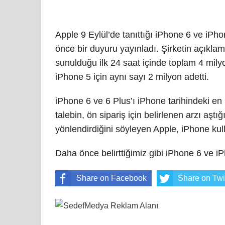
WhatsApp bombayı patlatıyor
Apple 9 Eylül’de tanıttığı iPhone 6 ve iPhon
WhatsApp uygulaması artık bilgisaya
önce bir duyuru yayınladı. Şirketin açıkl
sunulduğu ilk 24 saat içinde toplam 4 mily
Account Kit Sistemi Geliyor
iPhone 5 için aynı sayı 2 milyon adetti.
WhatsApp'ta yeni bir tehlike
iPhone 6 ve 6 Plus’ı iPhone tarihindeki en 
Twitter'da yeni bir güncelleme
talebin, ön sipariş için belirlenen arzı aştı
Google Chrome şifreleri nerede saklı
yönlendirdiğini söyleyen Apple, iPhone kul
Görme Engellilere Özel E - Kitap
Daha önce belirttiğimiz gibi iPhone 6 ve i
WhatsApp artık ücretsiz
Share on Facebook
Share on Twi
Google Play ‘in zararlı görüp sildiği 