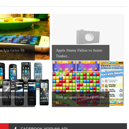
s İçin Gelen İlk
Apple Jimmy Fallon ve Justin
Timber...
umlu Telefonlar
Türk geliştiricilerden eğlenceli
bi...