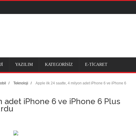
dönemi
Jİ
YAZILIM
KATEGORİSİZ
E-TİCARET
ama atacak uygulama!
obil
/
Teknoloji
/
Apple ilk 24 saatte, 4 milyon adet iPhone 6 ve iPhone 6
ı
on adet iPhone 6 ve iPhone 6 Plus
urdu
a da var
lliği