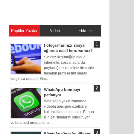
Popüler Yazılar
Video
Etiketler
Fotoğraflarınızı sosyal
ağlarda nasıl korursunuz?
Sınırsız özgürlüğün olduğu
internette, sosyal ağlarda
paylaştığınız resminiz bir sahte
hesabın profil resmi olarak
karşınıza çıkabilir. Geçt...
WhatsApp bombayı
patlatıyor
WhatsApp yakın zamanda
videolu görüşme özelliğini
kullanıcılarına sunacak. Bunun
için çalışmalarını sürdürüyor
ve beta test programına...
WhatsApp'ta şifre dönemi