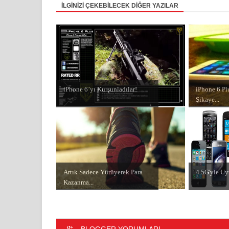
İLGİNİZİ ÇEKEBİLECEK DİĞER YAZILAR
iPhone 6’yı Kurşunladılar!
iPhone 6 Plu
Şikaye...
Artık Sadece Yürüyerek Para
4.5G'yle Uy
Kazanma...