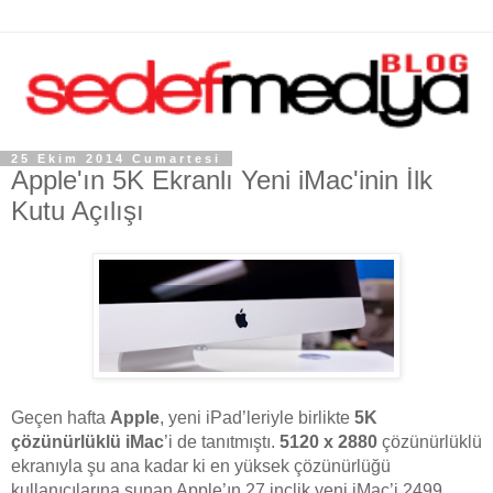
25 Ekim 2014 Cumartesi
Apple'ın 5K Ekranlı Yeni iMac'inin İlk
Kutu Açılışı
Geçen hafta
Apple
, yeni iPad’leriyle birlikte
5K
çözünürlüklü iMac
’i de tanıtmıştı.
5120 x 2880
çözünürlüklü
ekranıyla şu ana kadar ki en yüksek çözünürlüğü
kullanıcılarına sunan Apple’ın 27 inçlik yeni iMac’i 2499