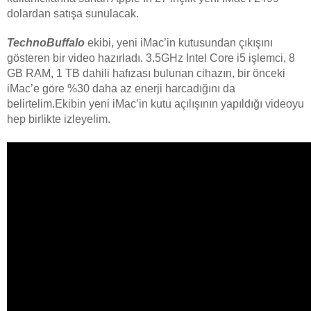
dolardan satışa sunulacak.
TechnoBuffalo
ekibi, yeni iMac’in kutusundan çıkışını
gösteren bir video hazırladı. 3.5GHz
Intel
Core i5 işlemci, 8
GB RAM, 1 TB dahili hafızası bulunan cihazın, bir önceki
iMac’e göre %30 daha az enerji harcadığını da
belirtelim.
Ekibin yeni iMac’in kutu açılışının yapıldığı videoyu
hep birlikte izleyelim.