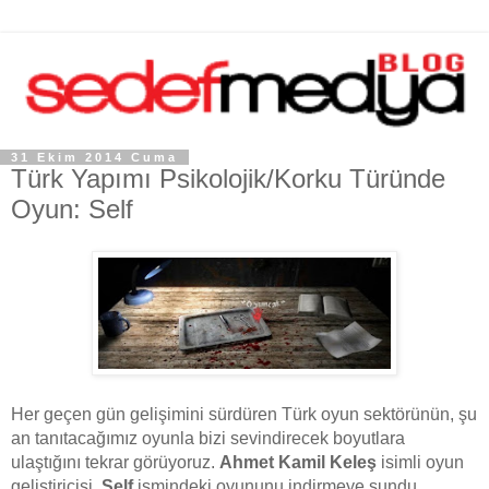
31 Ekim 2014 Cuma
Türk Yapımı Psikolojik/Korku Türünde
Oyun: Self
Her geçen gün gelişimini sürdüren Türk
oyun
sektörünün, şu
an tanıtacağımız oyunla bizi sevindirecek boyutlara
ulaştığını tekrar görüyoruz.
Ahmet Kamil Keleş
isimli oyun
geliştiricisi,
Self
ismindeki oyununu indirmeye sundu.