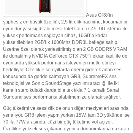
Asus GR8’in
şüphesiz en büyük özelliği, 2,5 litrelik hacmine, kocaman bir
oyun dünyası sığdırabilmesi. Intel Core i7-4510U işlemci ile
yüksek performans sağlayan cihaz, 16GB’a kadar
yükseltilebilen 2GB’lık 1600Mhz DDR3L belleğe sahip.
Üzerine özel olarak yerleştirilmiş olan 2 GB GDDR5 VRAM
ile donatılmış NVIDIA GeForce GTX 750Ti ekran kartı ile de
oyunlarda yüksek performans isteyenleri mutlu etmeyi
hedefliyor. Özellikle son yıllarda önemi giderek artan ses
konusunda da geride kalmayan GR8, SupremeFX ses
teknolojisi ve Sonic SoundStage yazılımı aracılığı ile iki
kanallı stero kulaklıklarda bile tek tıkla 7.1 kanallı Sanal
Surround ses performansı alabilmemize olanak sağlıyor.
Güç tüketimi ve sessizlik de onun diğer meziyetleri arasında
yer alıyor. GR8 işlem yapmıyorken 15W, tam 3D yükünde ise
70 ila 77W arasında, cüzi bir güç tüketime yol açıyor.
Özellikle yüksek ses çıkaran oyuncu donanımlarına nazaran