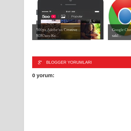
500px Adobe’un Creative
Google Chro
SDK’sını Ku...
sakl...
BLOGGER YORUMLARI
0 yorum: