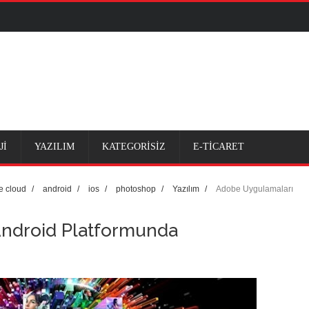
dönemi
Jİ
YAZILIM
KATEGORİSİZ
E-TİCARET
ama atacak uygulama!
e cloud
/
android
/
ios
/
photoshop
/
Yazılım
/
Adobe Uygulamaları
ı
Android Platformunda
a da var
lliği