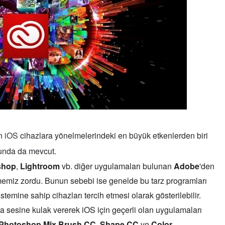
rda
yor?
in
iOS
cihazlara yönelmelerindeki en büyük etkenlerden biri
unda da mevcut.
shop
,
Lightroom
vb. diğer uygulamaları bulunan
Adobe
'den
memiz zordu. Bunun sebebi ise genelde bu tarz programları
uygulamalar hangileri?
stemine sahip cihazları tercih etmesi olarak gösterilebilir.
 sesine kulak vererek iOS için geçerli olan uygulamaları
Photoshop Mix
,
Brush CC
,
Shape CC
ve
Color