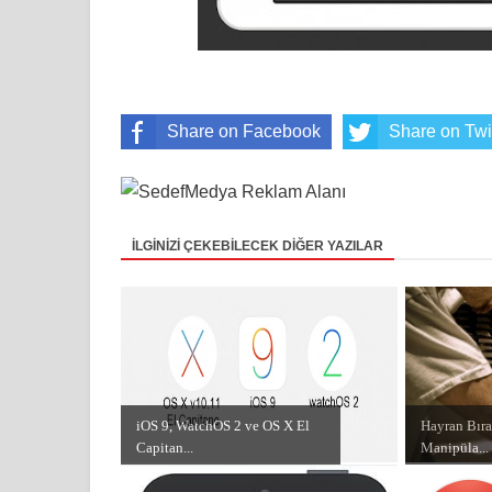
Share on Facebook
Share on Twi
İLGİNİZİ ÇEKEBİLECEK DİĞER YAZILAR
iOS 9, WatchOS 2 ve OS X El
Hayran Bır
Capitan...
Manipüla...