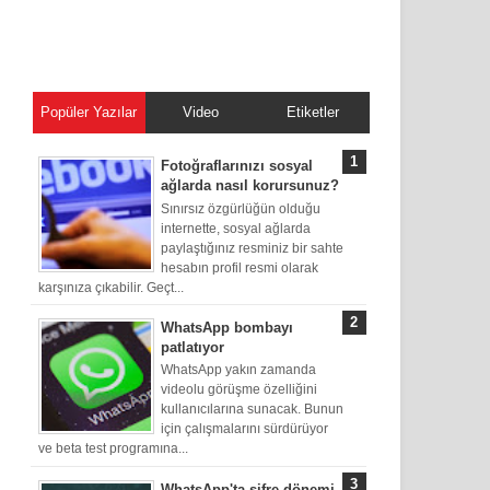
Popüler Yazılar
Video
Etiketler
Fotoğraflarınızı sosyal
ağlarda nasıl korursunuz?
Sınırsız özgürlüğün olduğu
internette, sosyal ağlarda
paylaştığınız resminiz bir sahte
hesabın profil resmi olarak
karşınıza çıkabilir. Geçt...
WhatsApp bombayı
patlatıyor
WhatsApp yakın zamanda
videolu görüşme özelliğini
kullanıcılarına sunacak. Bunun
için çalışmalarını sürdürüyor
ve beta test programına...
WhatsApp'ta şifre dönemi