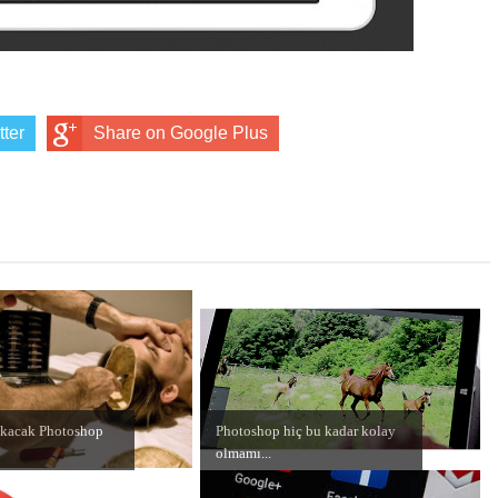
tter
Share on Google Plus
akacak Photoshop
Photoshop hiç bu kadar kolay
olmamı...