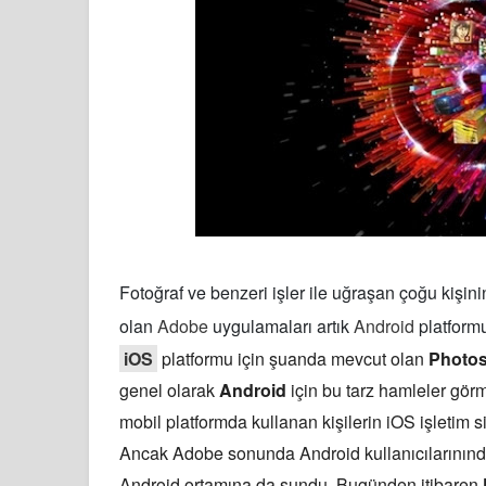
WhatsApp bombayı patlatıyor
WhatsApp uygulaması artık bilgisaya
Account Kit Sistemi Geliyor
WhatsApp'ta yeni bir tehlike
Twitter'da yeni bir güncelleme
Google Chrome şifreleri nerede saklı
Fotoğraf ve benzeri işler ile uğraşan çoğu kişin
Görme Engellilere Özel E - Kitap
olan
Adobe
uygulamaları artık
Android
platform
iOS
platformu için şuanda mevcut olan
Photo
WhatsApp artık ücretsiz
genel olarak
Android
için bu tarz hamleler gör
Google Play ‘in zararlı görüp sildiği 
mobil platformda kullanan kişilerin iOS işletim si
Ancak Adobe sonunda Android kullanıcılarınında
Android ortamına da sundu. Bugünden itibaren