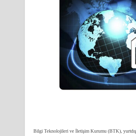
Account Kit Sistemi Geliyor
WhatsApp'ta yeni bir tehlike
Twitter'da yeni bir güncelleme
Google Chrome şifreleri nerede saklı
Görme Engellilere Özel E - Kitap
WhatsApp artık ücretsiz
Google Play ‘in zararlı görüp sildiği 
WhatsApp'ta ikili doğrulama yöntemi
YouTube'da internetsiz video izleme 
Bilgi Teknolojileri ve İletişim Kurumu (BTK), yurtdı