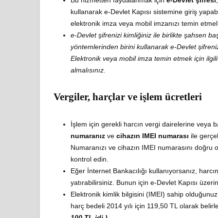
kullanarak e-Devlet Kapısı sistemine giriş yapabi
elektronik imza veya mobil imzanızı temin etmeli
e-Devlet şifrenizi kimliğiniz ile birlikte şahsen 
yöntemlerinden birini kullanarak e-Devlet şifreniz
Elektronik veya mobil imza temin etmek için ilgil
almalısınız.
Vergiler, harçlar ve işlem ücretleri
İşlem için gerekli harcın vergi dairelerine veya 
numaranız
ve
cihazın IMEI numarası
ile gerçek
Numaranızı ve cihazın IMEI numarasını doğru ola
kontrol edin.
Eğer İnternet Bankacılığı kullanıyorsanız, harcın
yatırabilirsiniz. Bunun için e-Devlet Kapısı üzerin
Elektronik kimlik bilgisini (IMEI) sahip olduğunuz
harç bedeli 2014 yılı için 119,50 TL olarak belirl
100 TL idi.)