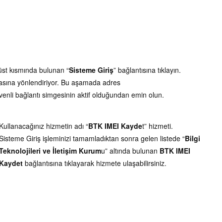
üst kısmında bulunan “
Sisteme Giriş
” bağlantısına tıklayın.
fasına yönlendiriyor. Bu aşamada adres
enli bağlantı simgesinin aktif olduğundan emin olun.
Kullanacağınız hizmetin adı “
BTK IMEI Kayde
t” hizmeti.
Sisteme Giriş işleminizi tamamladıktan sonra gelen listede “
Bilgi
Teknolojileri ve İletişim Kurum
u” altında bulunan
BTK IMEI
Kaydet
bağlantısına tıklayarak hizmete ulaşabilirsiniz.