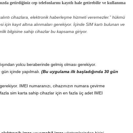
da getirdiğiniz cep telefonlarını kayıtlı hale getirebilir ve kullanıma
çalıntı cihazlara, elektronik haberleşme hizmeti veremezler.” hükmü
i için kayıt altına alınmaları gerekiyor.
İçinde SIM kartı bulunan ve
mlik bilgisine sahip cihazlar bu kapsama giriyor.
dışından yolcu beraberinde gelmiş olması gerekiyor.
60 gün içinde yapılmalı.
(
Bu uygulama ilk başladığında 30 gün
 gerekiyor. IMEI numaranızı, cihazınızın numara çevirme
fazla sim karta sahip cihazlar için en fazla üç adet IMEI
,
elektronik imza
veya
mobil imza
yöntemlerinden birini