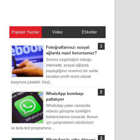
Popüler Yazılar
Video
Etiketler
Fotoğraflarınızı sosyal
ağlarda nasıl korursunuz?
Sınırsız özgürlüğün olduğu
internette, sosyal ağlarda
paylaştığınız resminiz bir sahte
hesabın profil resmi olarak
karşınıza çıkabilir. Geçt...
WhatsApp bombayı
patlatıyor
WhatsApp yakın zamanda
videolu görüşme özelliğini
kullanıcılarına sunacak. Bunun
için çalışmalarını sürdürüyor
ve beta test programına...
WhatsApp'ta şifre dönemi