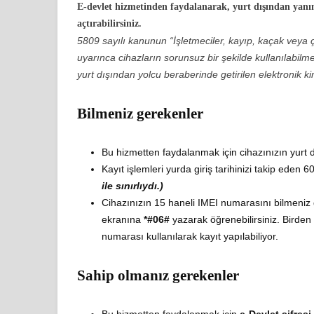
E-devlet hizmetinden faydalanarak, yurt dışından yanınız
açtırabilirsiniz.
5809 sayılı kanunun “İşletmeciler, kayıp, kaçak veya 
uyarınca cihazların sorunsuz bir şekilde kullanılabilmes
yurt dışından yolcu beraberinde getirilen elektronik ki
Bilmeniz gerekenler
Bu hizmetten faydalanmak için cihazınızın yurt 
Kayıt işlemleri yurda giriş tarihinizi takip eden 
ile sınırlıydı.)
Cihazınızın 15 haneli IMEI numarasını bilmeniz
ekranına
*#06#
yazarak öğrenebilirsiniz. Birden 
numarası kullanılarak kayıt yapılabiliyor.
Sahip olmanız gerekenler
Bu hizmetten faydalanmak için
e-Devlet şifresi