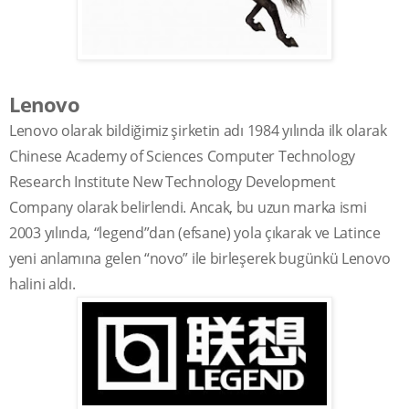
Lenovo
Lenovo olarak bildiğimiz şirketin adı 1984 yılında ilk olarak
Chinese Academy of Sciences Computer Technology
Research Institute New Technology Development
Company olarak belirlendi. Ancak, bu uzun marka ismi
2003 yılında, “legend”dan (efsane) yola çıkarak ve Latince
yeni anlamına gelen “novo” ile birleşerek bugünkü Lenovo
halini aldı.