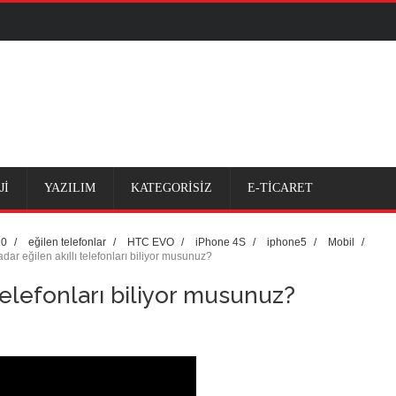
ama atacak uygulama!
ı
a da var
Jİ
YAZILIM
KATEGORİSİZ
E-TİCARET
lliği
10
/
eğilen telefonlar
/
HTC EVO
/
iPhone 4S
/
iphone5
/
Mobil
/
dar eğilen akıllı telefonları biliyor musunuz?
telefonları biliyor musunuz?
rda