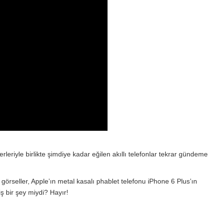
yor?
uygulamalar hangileri?
dönemi
leriyle birlikte şimdiye kadar eğilen akıllı telefonlar tekrar gündeme
n görseller, Apple’ın metal kasalı phablet telefonu iPhone 6 Plus’ın
ş bir şey miydi? Hayır!