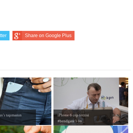
tter
Share on Google Plus
us’ı taşımanın
iPhone 6 cep terzisi
#bendgate’i ön...