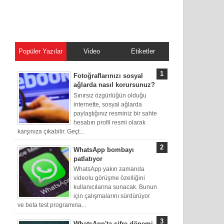
Popüler Yazılar
Video
Etiketler
Fotoğraflarınızı sosyal
ağlarda nasıl korursunuz?
Sınırsız özgürlüğün olduğu
internette, sosyal ağlarda
paylaştığınız resminiz bir sahte
hesabın profil resmi olarak
karşınıza çıkabilir. Geçt...
WhatsApp bombayı
patlatıyor
WhatsApp yakın zamanda
videolu görüşme özelliğini
kullanıcılarına sunacak. Bunun
için çalışmalarını sürdürüyor
ve beta test programına...
WhatsApp'ta şifre dönemi