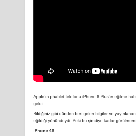
Twitter'da yeni bir güncelleme
Google Chrome şifreleri nerede saklı
Görme Engellilere Özel E - Kitap
WhatsApp artık ücretsiz
Google Play ‘in zararlı görüp sildiği 
WhatsApp'ta ikili doğrulama yöntemi
YouTube'da internetsiz video izleme 
Apple’ın phablet telefonu iPhone 6 Plus’ın eğilme haber
İnstagram'da bir yeni özellik daha
geldi.
Bildiğiniz gibi dünden beri gelen bilgiler ve yayınlana
WhatsApp'ta bir yeni özellik daha
eğildiği yönündeydi. Peki bu şimdiye kadar görülmemi
iPhone 4S