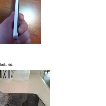
büküldü.